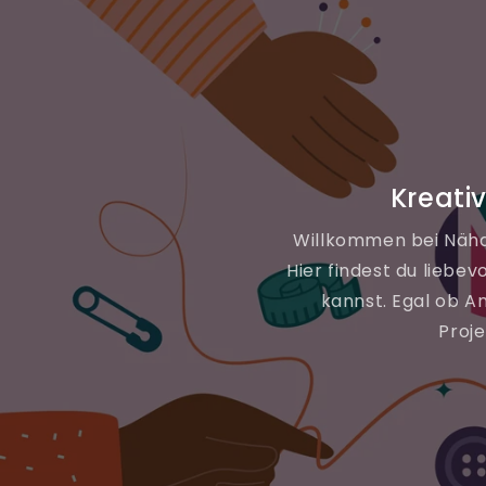
Kreati
Willkommen bei Nähde
Hier findest du liebev
kannst. Egal ob A
Proje