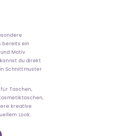
esondere
 bereits ein
 und Motiv
 kannst du direkt
ein Schnittmuster
 für Taschen,
Kosmetiktaschen,
tere kreative
duellem Look.