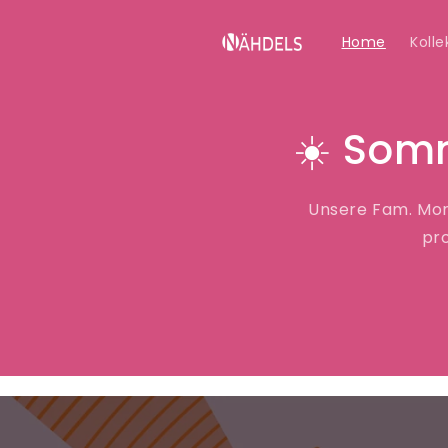
Direkt
zum
Inhalt
Home
Kolle
☀️ Som
Unsere Fam. Mont
pr