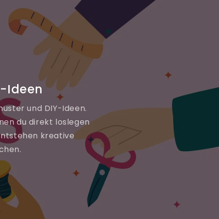
Y-Ideen
muster und DIY-Ideen.
enen du direkt loslegen
entstehen kreative
achen.