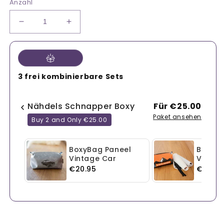
Anzahl
Verringere
Erhöhe
die
die
Menge
Menge
für
für
BoxyBag
BoxyBag
3 frei kombinierbare Sets
Paneel
Paneel
Vintage
Vintage
Old
Old
Nähdels Schnapper Boxy
Für €25.00
Time
Time
Paket ansehen
Buy 2 and Only €25.00
BoxyBag Paneel
BoxyBa
Vintage Car
Vintag
€20.95
€20.95