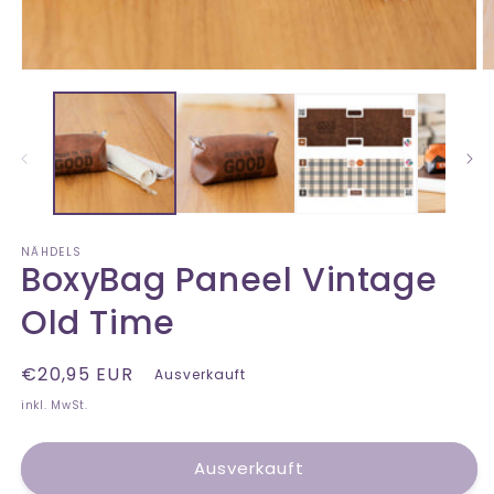
Medien
M
1
2
in
in
Modal
M
öffnen
öf
NÄHDELS
BoxyBag Paneel Vintage
Old Time
Normaler
€20,95 EUR
Ausverkauft
Preis
inkl. MwSt.
Ausverkauft