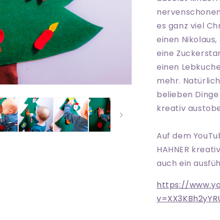
nervenschonend 
es ganz viel C
einen Nikolaus,
eine Zuckersta
einen Lebkuch
mehr. Natürlic
belieben Dinge
kreativ austob
Auf dem YouTub
HAHNER kreativ,
auch ein ausfüh
https://www.y
v=XX3KBh2yYR