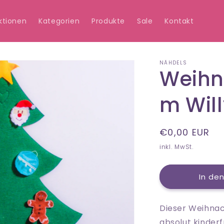
ktionen
Kategorien
Produkte
Sale
Kontakt
NÄHDELS
Weihn
m Will
Normaler
€0,00 EUR
Preis
inkl. MwSt.
In de
Dieser Weihna
absolut kinderf