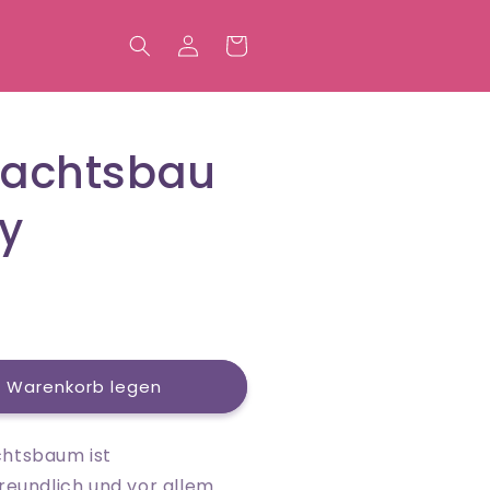
Einloggen
Warenkorb
achtsbau
y
n Warenkorb legen
chtsbaum ist
reundlich und vor allem