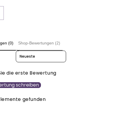
rhöhe
ie
enge
ür
baum
eihnachtsbaum
gen (0)
Shop-Bewertungen (2)
illy
Sort reviews by
Sie die erste Bewertung
rtung schreiben
Elemente gefunden